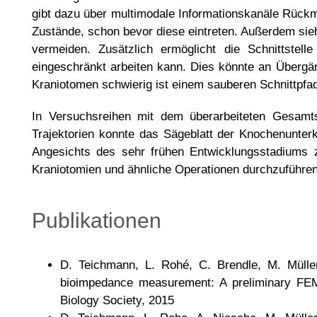
gibt dazu über multimodale Informationskanäle Rückm
Zustände, schon bevor diese eintreten. Außerdem sieh
vermeiden. Zusätzlich ermöglicht die Schnittstel
eingeschränkt arbeiten kann. Dies könnte an Übergä
Kraniotomen schwierig ist einem sauberen Schnittpfad
In Versuchsreihen mit dem überarbeiteten Gesamt
Trajektorien konnte das Sägeblatt der Knochenunterka
Angesichts des sehr frühen Entwicklungsstadiums z
Kraniotomien und ähnliche Operationen durchzuführen
Publikationen
D. Teichmann, L. Rohé, C. Brendle, M. Mülle
bioimpedance measurement: A preliminary FEM
Biology Society, 2015