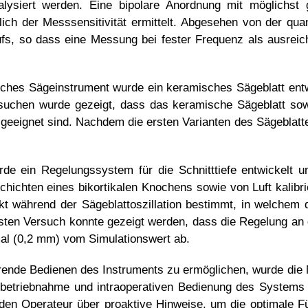
alysiert werden. Eine bipolare Anordnung mit möglichst 
lich der Messsensitivität ermittelt. Abgesehen von der qu
ufs, so dass eine Messung bei fester Frequenz als ausre
isches Sägeinstrument wurde ein keramisches Sägeblatt ent
versuchen wurde gezeigt, dass das keramische Sägeblatt s
eignet sind. Nachdem die ersten Varianten des Sägeblatte
 ein Regelungssystem für die Schnitttiefe entwickelt und
ichten eines bikortikalen Knochens sowie von Luft kalibrie
kt während der Sägeblattoszillation bestimmt, in welche
ersten Versuch konnte gezeigt werden, dass die Regelung an
imal (0,2 mm) vom Simulationswert ab.
ende Bedienen des Instruments zu ermöglichen, wurde die 
etriebnahme und intraoperativen Bedienung des Systems ana
t den Operateur über proaktive Hinweise, um die optimale 