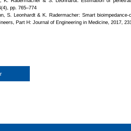
, K. Radermacher & S. Leonhardt: Estimation of penetra
(4), pp. 765–774
ann, S. Leonhardt & K. Radermacher: Smart bioimpedance-co
ineers, Part H: Journal of Engineering in Medicine, 2017, 23
r