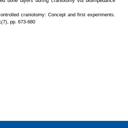
ted bone layers during craniotomy via bioimpedance
ntrolled craniotomy: Concept and first experiments.
1(7), pp. 673-680