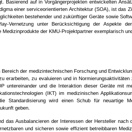
gt. Basierend auf in Vorgängerprojekten entwickelten An
a einer serviceorientierten Architektur (SOA), ist das Zie
lichkeiten bestehender und zukünftiger Geräte sowie Soft
lay-Vernetzung unter Berücksichtigung der Aspekte de
lle Medizinprodukte der KMU-Projektpartner exemplarisch un
en Bereich der medizintechnischen Forschung und Entwicklu
 erarbeiten, zu evaluieren und in Normierungsaktivitäten
P untereinander und die Interaktion dieser Geräte mit me
ationstechnologien (IKT) im medizinischen Applikationsum
 die Standardisierung wird einen Schub für neuartige 
ukunft geben.
d das Ausbalancieren der Interessen der Hersteller nach d
rnetzbaren und sicheren sowie effizient betreibbaren Medi