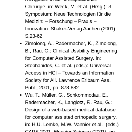
Chirurgie. in: Weck, M. et al. (Hrsg.): 3.
Symposium: Neue Technologien für die
Medizin: – Forschung – Praxis –
Innovation. Shaker-Verlag Aachen (2001),
S.23-62
Zimolong, A., Radermacher, K., Zimolong,
B., Rau, G.: Clinical Usability Engineering
for Computer Assisted Surgery. in:
Stephanides, C. et al. (eds.): Universal
Access in HCI – Towards an Information
Society for All. Lawrence Erlbaum Ass.
Publ., 2001, pp. 878-882
Wu, T., Müller, G., Schkommodau, E.,
Radermacher, K., Langlotz, F., Rau, G.:
Design of a web-based medical database
for computer assisted orthopedic surgery.
in: H.U. Lemke, M.W. Vannier et al. (eds.)
CARS 2001, Elsevier Science (2001), pp.